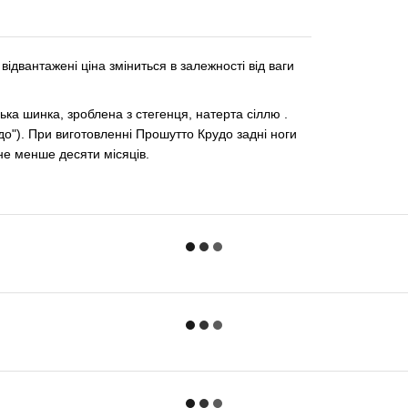
и відвантажені ціна зміниться в залежності від ваги
ька шинка, зроблена з стегенця, натерта сіллю .
удо"). При виготовленні Прошутто Крудо задні ноги
не менше десяти місяців.