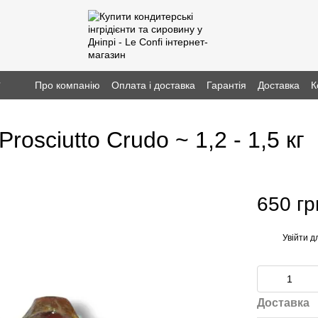
г
Про компанію
Оплата і доставка
Гарантія
Доставка
К
osciutto Crudo ~ 1,2 - 1,5 кг
650 гр
Увійти
дл
%
Доставка