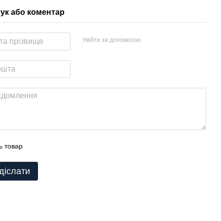
гук або коментар
Увійти за допомогою
ь товар
діслати