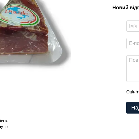
Новий від
Оцініт
На