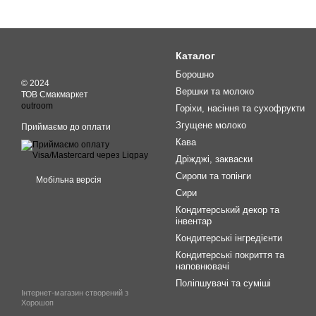
Каталог
Борошно
© 2024
Вершки та молоко
ТОВ Смакмаркет
outroom
Горіхи, насіння та сухофрукти
Згущене молоко
Приймаємо до оплати
Кава
Дріжджі, закваски
Сиропи та топінги
Мобільна версія
Сири
Кондитерський декор та
інвентар
Кондитерські інгредієнти
Кондитерські покриття та
наповнювачі
Поліпшувачі та суміші
Інтернет-магазин створений з
Хорошоп