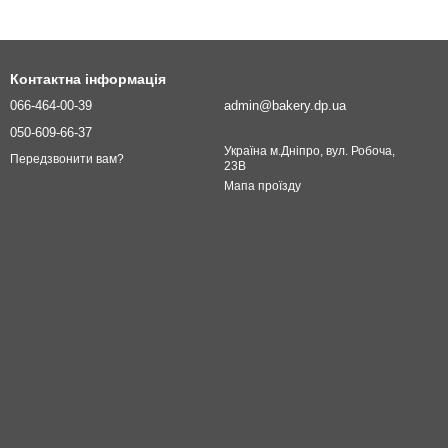
Контактна інформація
066-464-00-39
admin@bakery.dp.ua
050-609-66-37
Україна м.Дніпро, вул. Робоча,
Передзвонити вам?
23В
Мапа проїзду