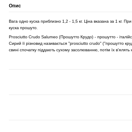
Опис
Вага одно куска приблизно 1,2 - 1,5 кг. Ціна вказана за 1 кг. Пр
куска прошуто.
Prosciutto Crudo Salumeo (Прошутто Крудо) - прошутто - італійс
Сирий її різновид називається "prosciutto crudo" ("прошутто кр
свині спочатку піддають сухому засолюванню, потім їх в'ялять 