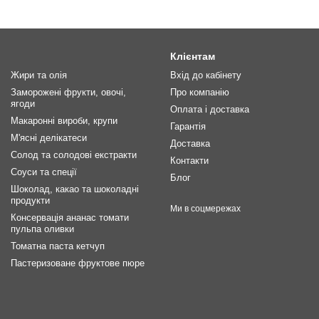
Клієнтам
Жири та олія
Вхід до кабінету
Заморожені фрукти, овочі,
Про компанію
ягоди
Оплата і доставка
Макаронні вироби, крупи
Гарантія
М'ясні делікатеси
Доставка
Солод та солодові екстракти
Контакти
Соуси та спеції
Блог
Шоколад, какао та шоколадні
продукти
Ми в соцмережах
Консервація ананас томати
пульпа оливки
Томатна паста кетчуп
Пастеризоване фруктове пюре