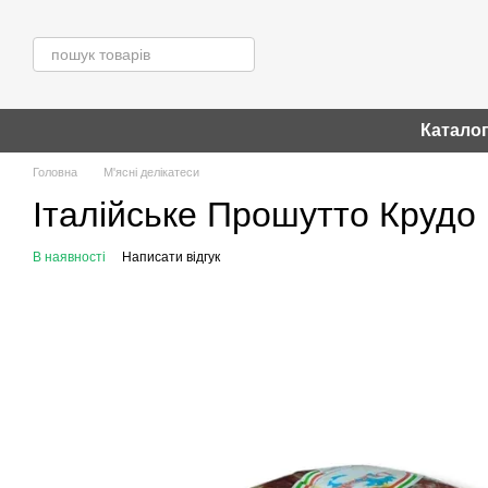
Перейти до основного контенту
Катало
Головна
М'ясні делікатеси
Італійське Прошутто Крудо Pr
В наявності
Написати відгук