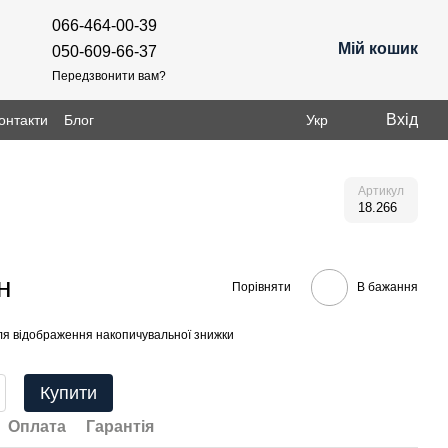
066-464-00-39
Мій кошик
050-609-66-37
Передзвонити вам?
Вхід
онтакти
Блог
Укр
Артикул
18.266
н
Порівняти
В бажання
я відображення накопичувальної знижки
Купити
Оплата
Гарантія