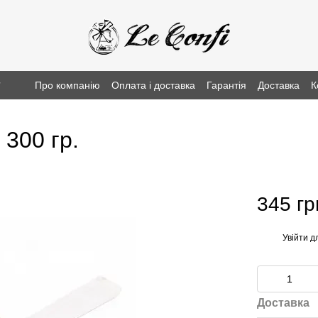
г
Про компанію
Оплата і доставка
Гарантія
Доставка
К
 300 гр.
345 гр
Увійти
дл
%
Доставка