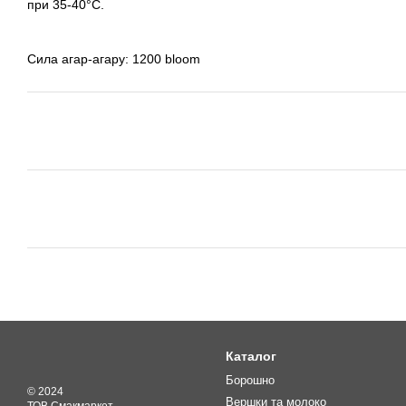
при 35-40°С.
Сила агар-агару: 1200 bloom
Каталог
Борошно
© 2024
Вершки та молоко