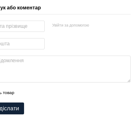
гук або коментар
Увійти за допомогою
ь товар
діслати