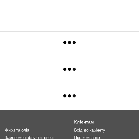
Клієнтам
Жири та олія
Вхід до кабінету
Заморожені фрукти, овочі,
Про компанію