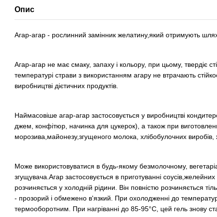
Опис
Агар-агар - рослинний замінник желатину,який отримують шлях
Агар-агар не має смаку, запаху і кольору, при цьому, твердіє сті
температурі страви з використанням агару не втрачають стійко
виробництві дієтичних продуктів.
Наймасовіше агар-агар застосовується у виробництві кондитер
джем, конфітюр, начинка для цукерок), а також при виготовленн
морозива,майонезу,згущеного молока, хлібобулочних виробів, ж
Може використовуватися в будь-якому безмолочному, вегетаріа
згущувача.Агар застосовується в приготуванні соусів,желейних д
розчиняється у холодній рідини. Він повністю розчиняється ті
- прозорий і обмежено в'язкий. При охолодженні до температур 
термооборотним. При нагріванні до 85-95°С, цей гель знову ст