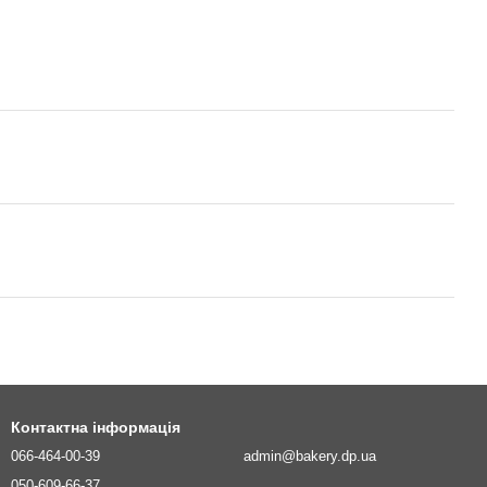
Контактна інформація
066-464-00-39
admin@bakery.dp.ua
050-609-66-37