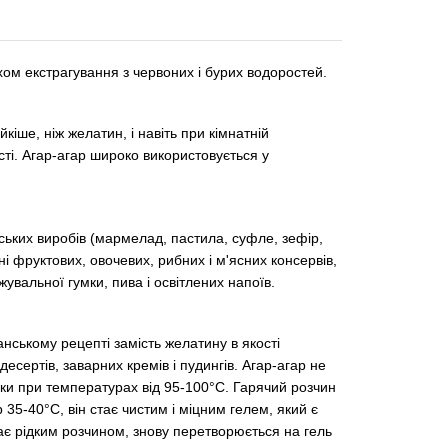
ом екстрагування з червоних і бурих водоростей.
йкіше, ніж желатин, і навіть при кімнатній
сті. Агар-агар широко використовується у
ських виробів (мармелад, пастила, суфле, зефір,
і фруктових, овочевих, рибних і м'ясних консервів,
увальної гумки, пива і освітлених напоїв.
нському рецепті замість желатину в якості
есертів, заварних кремів і пудингів. Агар-агар не
льки при температурах від 95-100°С. Гарячий розчин
35-40°С, він стає чистим і міцним гелем, який є
ає рідким розчином, знову перетворюється на гель