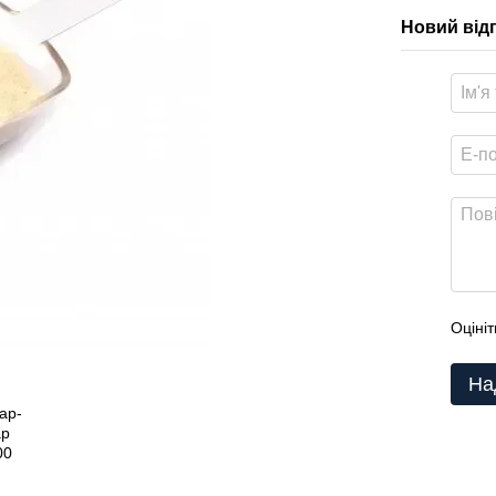
Новий від
Оцініт
На