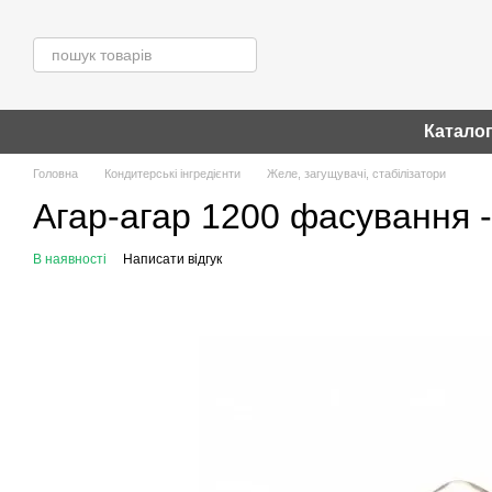
Перейти до основного контенту
Катало
Головна
Кондитерські інгредієнти
Желе, загущувачі, стабілізатори
Агар-агар 1200 фасування -
В наявності
Написати відгук