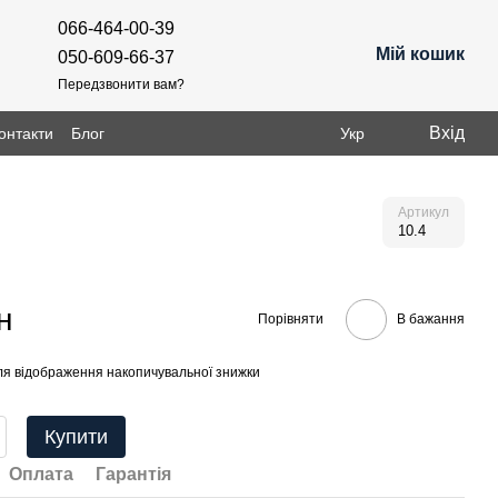
066-464-00-39
Мій кошик
050-609-66-37
Передзвонити вам?
Вхід
онтакти
Блог
Укр
Артикул
10.4
н
Порівняти
В бажання
я відображення накопичувальної знижки
Купити
Оплата
Гарантія