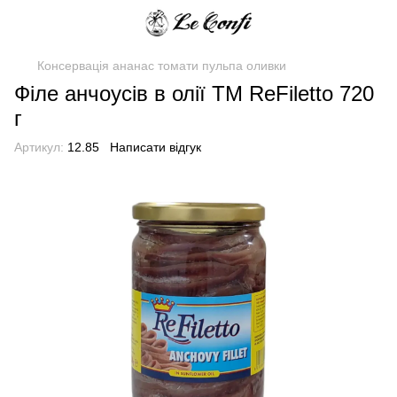
Консервація ананас томати пульпа оливки
Філе анчоусів в олії TM ReFiletto 720
г
Артикул:
12.85
Написати відгук