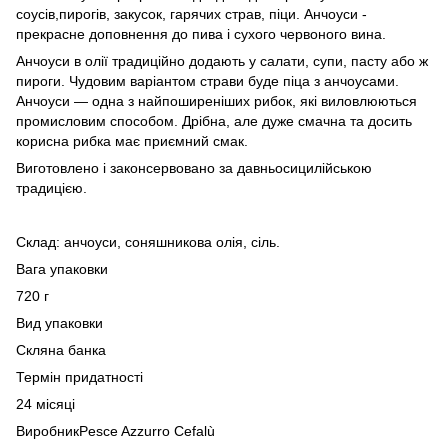
соусів,пирогів, закусок, гарячих страв, піци. Анчоуси -
прекрасне доповнення до пива і сухого червоного вина.
Анчоуси в олії традиційно додають у салати, супи, пасту або ж
пироги. Чудовим варіантом страви буде піца з анчоусами.
Анчоуси — одна з найпоширеніших рибок, які виловлюються
промисловим способом. Дрібна, але дуже смачна та досить
корисна рибка має приємний смак.
Виготовлено і законсервовано за давньосицилійською
традицією.
Склад: анчоуси, соняшникова олія, сіль.
Вага упаковки
720 г
Вид упаковки
Скляна банка
Термін придатності
24 місяці
ВиробникPesce Azzurro Cefalù