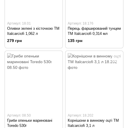
Артикул: 18.01
Артикул: 18.176
Оливки зелені з кісточкою TM
Перець фарширований тунцем
Italcarciofi 1,062 л
ТМ Italcarciofi 0,314 мл
279 грн
135 грн
Артикул: 08.50
Артикул: 18.202
Гриби опеньки мариновані
Корнішони в винному оцті TM
Toredo 530г
Italcarciofi 3,1 л