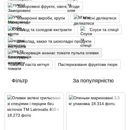
Заморожені фрукти, овочі, ягоди
Макаронні вироби, крупи
М'ясні делікатеси
Солод та солодові екстракти
Соуси та спеції
Шоколад, какао та шоколадні продукти
Консервація ананас томати пульпа оливки
Томатна паста кетчуп
Пастеризоване фруктове пюре
Фільтр
За популярністю