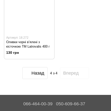
Артикул: 18.272
Оливки чорні в’ялені з
кісточкою TM Latrovalis 400 г
130 грн
Назад
Вперед
4
з 4
066-464-00-39
050-609-66-37