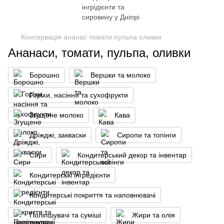
Консервація ананас томати пульпа оливки
Ананаси, томати, пульпа, оливки
Борошно
Вершки та молоко
Горіхи, насіння та сухофрукти
Згущене молоко
Кава
Дріжджі, закваски
Сиропи та топінги
Сири
Кондитерський декор та інвентар
Кондитерські інгредієнти
Кондитерські покриття та наповнювачі
Поліпшувачі та суміші
Жири та олія