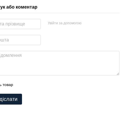
гук або коментар
Увійти за допомогою
ь товар
діслати