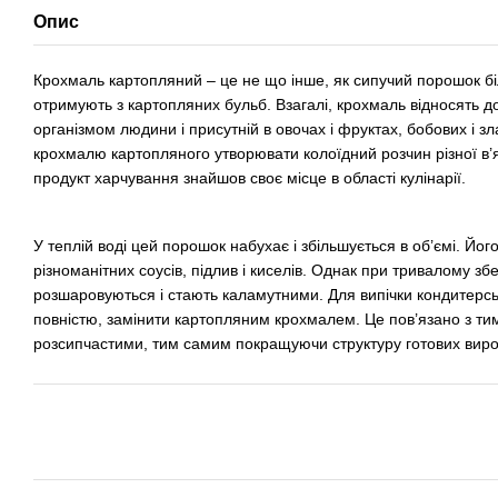
Опис
Крохмаль картопляний – це не що інше, як сипучий порошок біло
отримують з картопляних бульб. Взагалі, крохмаль відносять д
організмом людини і присутній в овочах і фруктах, бобових і зл
крохмалю картопляного утворювати колоїдний розчин різної в’яз
продукт харчування знайшов своє місце в області кулінарії.
У теплій воді цей порошок набухає і збільшується в об’ємі. Йо
різноманітних соусів, підлив і киселів. Однак при тривалому зб
розшаровуються і стають каламутними. Для випічки кондитерськ
повністю, замінити картопляним крохмалем. Це пов’язано з тим, 
розсипчастими, тим самим покращуючи структуру готових виро