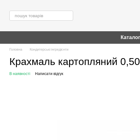
Перейти до основного контенту
Катало
Головна
Кондитерські інгредієнти
Крахмаль картопляний 0,50
В наявності
Написати відгук