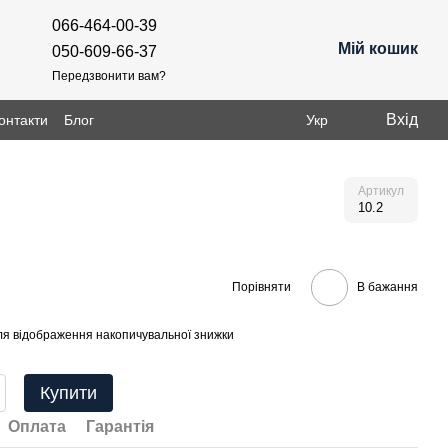
066-464-00-39
Мій кошик
050-609-66-37
Передзвонити вам?
Вхід
онтакти
Блог
Укр
Артикул
10.2
Порівняти
В бажання
я відображення накопичувальної знижки
Купити
Оплата
Гарантія