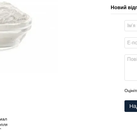
Новий від
Оцініт
На