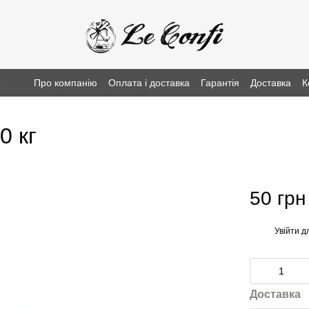
г
Про компанію
Оплата і доставка
Гарантія
Доставка
К
0 кг
50 грн
Увійти
дл
%
Доставка