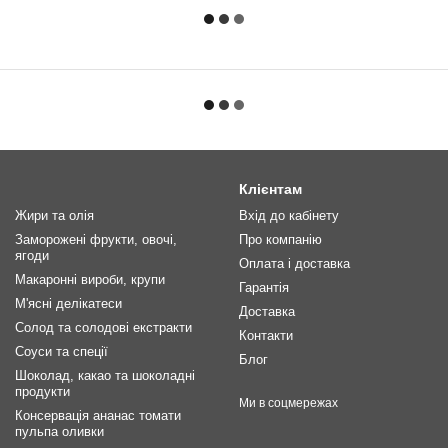
Клієнтам
Жири та олія
Вхід до кабінету
Заморожені фрукти, овочі,
Про компанію
ягоди
Оплата і доставка
Макаронні вироби, крупи
Гарантія
М'ясні делікатеси
Доставка
Солод та солодові екстракти
Контакти
Соуси та спеції
Блог
Шоколад, какао та шоколадні
продукти
Ми в соцмережах
Консервація ананас томати
пульпа оливки