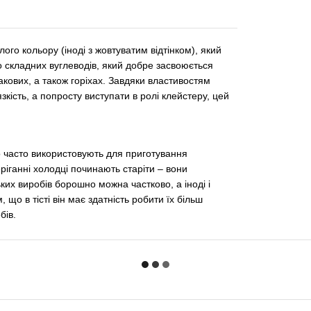
го кольору (іноді з жовтуватим відтінком), який
о складних вуглеводів, який добре засвоюється
акових, а також горіхах. Завдяки властивостям
кість, а попросту виступати в ролі клейстеру, цей
го часто використовують для приготування
еріганні холодці починають старіти – вони
их виробів борошно можна частково, а іноді і
що в тісті він має здатність робити їх більш
бів.