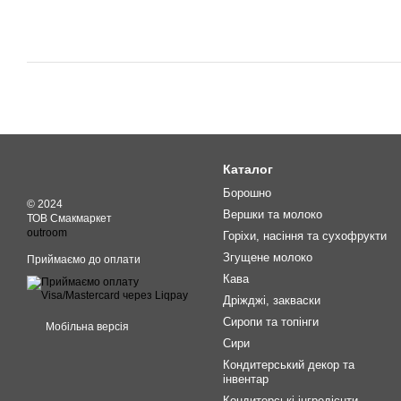
Каталог
Борошно
© 2024
Вершки та молоко
ТОВ Смакмаркет
outroom
Горіхи, насіння та сухофрукти
Згущене молоко
Приймаємо до оплати
Кава
Дріжджі, закваски
Сиропи та топінги
Мобільна версія
Сири
Кондитерський декор та
інвентар
Кондитерські інгредієнти