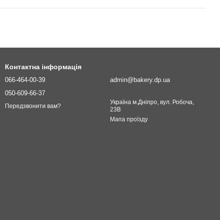
Контактна інформація
066-464-00-39
admin@bakery.dp.ua
050-609-66-37
Україна м.Дніпро, вул. Робоча,
Передзвонити вам?
23В
Мапа проїзду