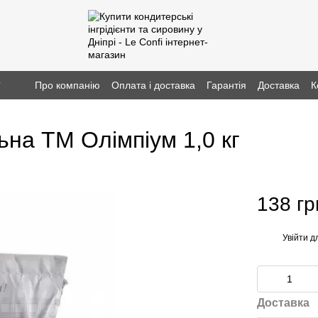
г
Про компанію
Оплата і доставка
Гарантія
Доставка
К
ьна ТМ Олімпіум 1,0 кг
138 гр
Увійти
дл
%
Доставка