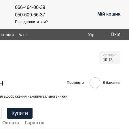
066-464-00-39
Мій кошик
050-609-66-37
Передзвонити вам?
Вхід
онтакти
Блог
Укр
Артикул
10.12
н
Порівняти
В бажання
я відображення накопичувальної знижки
Купити
Оплата
Гарантія