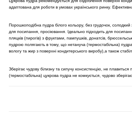
Цукрова пудра рекомендується для оздоблення поверхні конди
адаптована для роботи в умовах українського ринку. Ефективна
Порошкоподібна пудра білого кольору, без грудочок, солодкий з
для посипання, просіювання. Ідеально підходить для посипання
пляцків (пирогів) з фруктами, пампушків, донатсів, брюссель
пудрою полягають в тому, що нетануча (термостабільна) пудра м
вологу та жир з поверхні кондитерського виробу),а також стабі
Зберігає чудову білизну та сипучу консистенцію, не плавиться 
(термостабільна) цукрова пудра не комкується, чудово зберігає