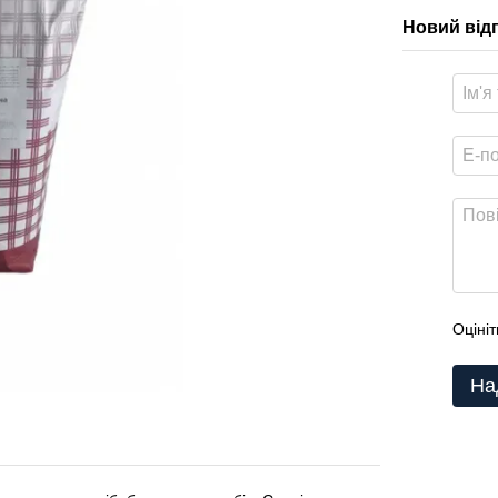
Новий від
Оцініт
На