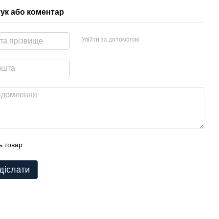
гук або коментар
Увійти за допомогою
ь товар
діслати