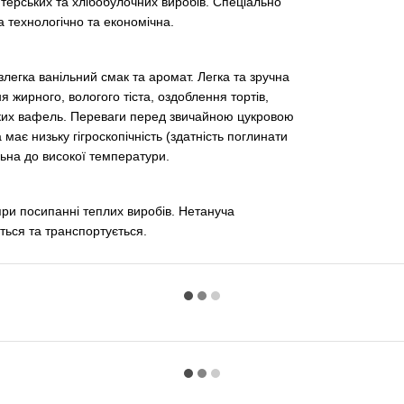
терських та хлібобулочних виробів. Спеціально
 технологічно та економічна.
легка ванільний смак та аромат. Легка та зручна
 жирного, вологого тіста, оздоблення тортів,
ських вафель. Переваги перед звичайною цукровою
ає низьку гігроскопічність (здатність поглинати
льна до високої температури.
при посипанні теплих виробів. Нетануча
ться та транспортується.