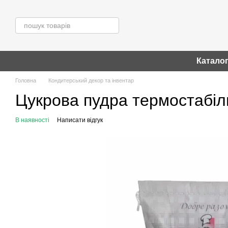
Перейти до основного контенту
Катало
Головна
Кондитерський декор та інвентар
Цукрова пудра термостабіл
В наявності
Написати відгук