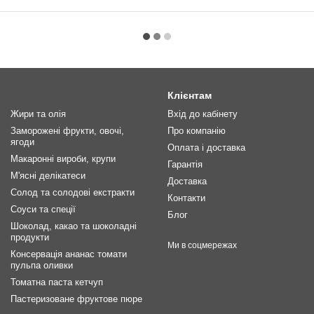
Клієнтам
Жири та олія
Вхід до кабінету
Заморожені фрукти, овочі,
Про компанію
ягоди
Оплата і доставка
Макаронні вироби, крупи
Гарантія
М'ясні делікатеси
Доставка
Солод та солодові екстракти
Контакти
Соуси та спеції
Блог
Шоколад, какао та шоколадні
продукти
Ми в соцмережах
Консервація ананас томати
пульпа оливки
Томатна паста кетчуп
Пастеризоване фруктове пюре