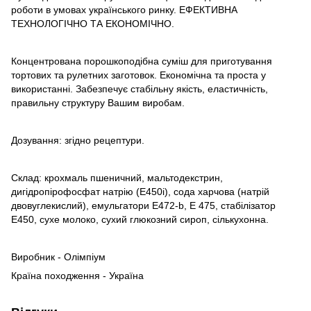
роботи в умовах українського ринку. ЕФЕКТИВНА
ТЕХНОЛОГІЧНО ТА ЕКОНОМІЧНО.
Концентрована порошкоподібна суміш для приготування
тортових та рулетних заготовок. Економічна та проста у
використанні. Забезпечує стабільну якість, еластичність,
правильну структуру Вашим виробам.
Дозування: згідно рецептури.
Склад: крохмаль пшеничний, мальтодекстрин,
дигідропірофосфат натрію (Е450і), сода харчова (натрій
двовуглекислий), емульгатори Е472-b, Е 475, стабілізатор
Е450, сухе молоко, сухий глюкозний сироп, сількухонна.
Виробник - Олімпіум
Країна походження - Україна