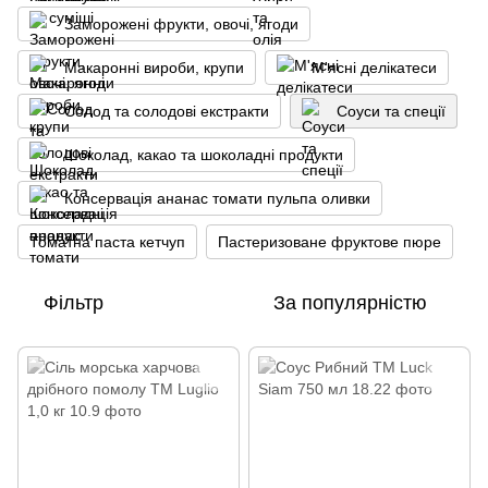
Заморожені фрукти, овочі, ягоди
Макаронні вироби, крупи
М'ясні делікатеси
Солод та солодові екстракти
Соуси та спеції
Шоколад, какао та шоколадні продукти
Консервація ананас томати пульпа оливки
Томатна паста кетчуп
Пастеризоване фруктове пюре
Фільтр
За популярністю