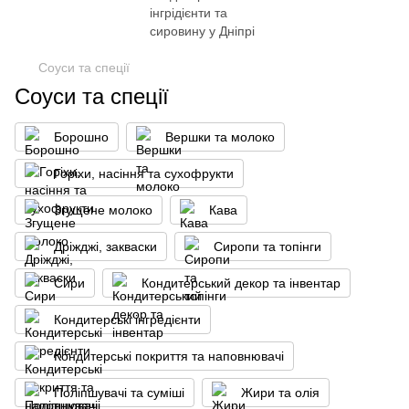
Соуси та спеції
Соуси та спеції
Борошно
Вершки та молоко
Горіхи, насіння та сухофрукти
Згущене молоко
Кава
Дріжджі, закваски
Сиропи та топінги
Сири
Кондитерський декор та інвентар
Кондитерські інгредієнти
Кондитерські покриття та наповнювачі
Поліпшувачі та суміші
Жири та олія