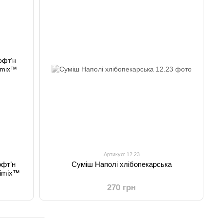
Артикул: 12.23
офт’н
Суміш Наполі хлібопекарська
gimix™
270 грн