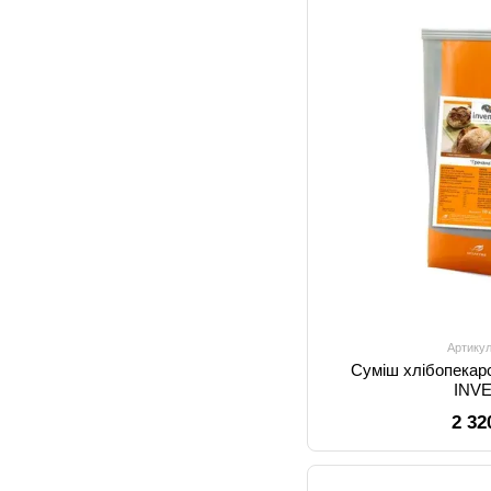
Артикул
Суміш хлібопекар
INV
2 32