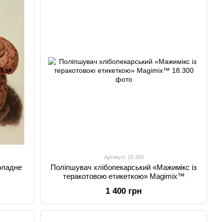
Артикул: 18.300
оладне
Поліпшувач хлібопекарський «Мажимікс із
теракотовою етикеткою» Magimix™
1 400 грн