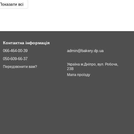
Показати всі
Контактна інформація
066-464-00-39
admin@bakery.dp.ua
050-609-66-37
Україна м.Дніпро, вул. Робоча,
Передзвонити вам?
23В
Мапа проїзду