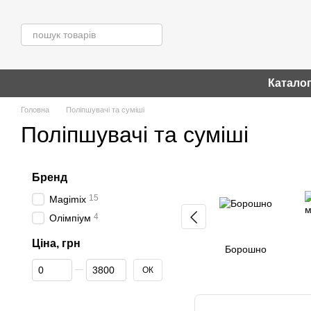
Перейти до основного контенту
Катало
Головна
Поліпшувачі та суміші
Поліпшувачі та суміші
Бренд
15
Magimix
4
Олімпіум
Ціна, грн
Борошно
Від Ціна, грн
До Ціна, грн
ОК