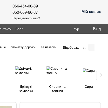
066-464-00-39
Мій кошик
050-609-66-37
Передзвонити вам?
Вхід
онтакти
Блог
Укр
евше
спочатку дорожчі
за назвою
Відображення:
Дріжджі,
Сиропи та
Сири
закваски
топінги