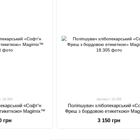
: 18.304
Артикул: 18.305
пекарський «Софт’н
Поліпшувач хлібопекарський «С
етикеткою» Magimix™
Фреш з бордовою етикеткою» Ma
0 грн
3 150 грн