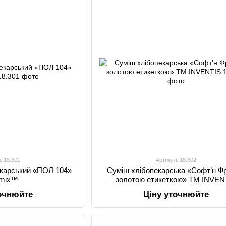
: 18.301
Артикул: 18.302
екарський «ПОЛ 104»
Суміш хлібопекарська «Софт’н Фр
imix™
золотою етикеткою» ТМ INVEN
точнюйте
Ціну уточнюйте