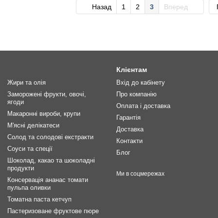
Назад
1
2
3
Вперед
Клієнтам
Жири та олія
Вхід до кабінету
Заморожені фрукти, овочі,
Про компанію
ягоди
Оплата і доставка
Макаронні вироби, крупи
Гарантія
М'ясні делікатеси
Доставка
Солод та солодові екстракти
Контакти
Соуси та спеції
Блог
Шоколад, какао та шоколадні
продукти
Ми в соцмережах
Консервація ананас томати
пульпа оливки
Томатна паста кетчуп
Пастеризоване фруктове пюре