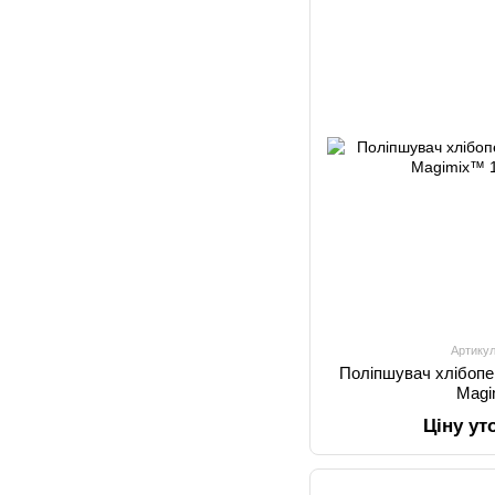
Артикул
Поліпшувач хлібоп
Mag
Ціну у