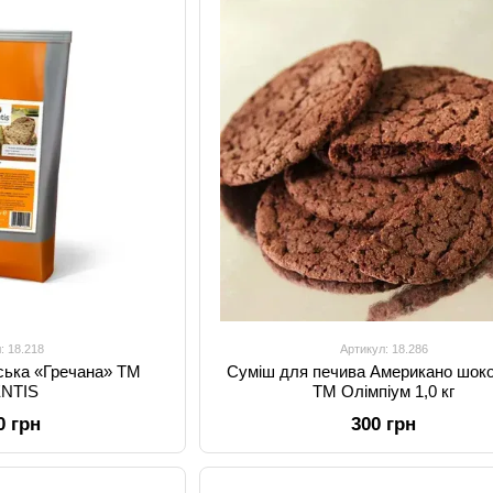
: 18.218
Артикул: 18.286
ська «Гречана» TM
Суміш для печива Американо шок
ENTIS
ТМ Олімпіум 1,0 кг
0 грн
300 грн