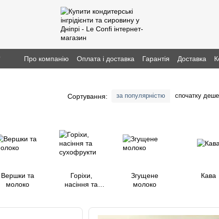
г
Про компанію
Оплата і доставка
Гарантія
Доставка
К
за популярністю
спочатку деш
Сортування:
Вершки та
Горіхи,
Згущене
Кава
молоко
насіння та
молоко
сухофрукти