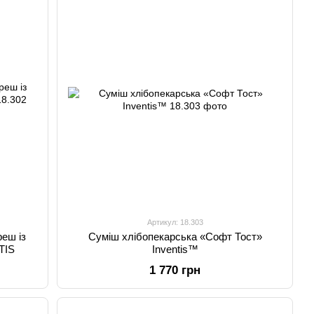
Артикул: 18.303
еш із
Суміш хлібопекарська «Софт Тост»
TIS
Inventis™
1 770 грн